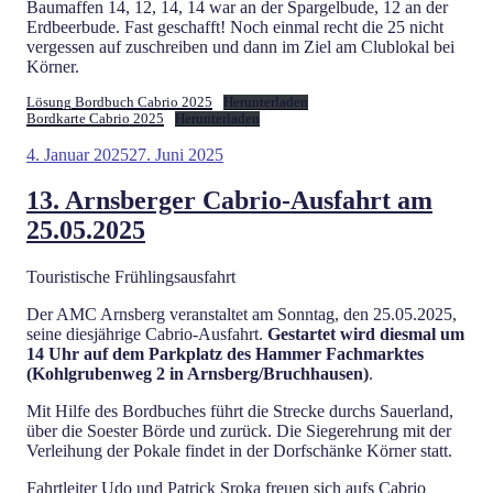
Baumaffen 14, 12, 14, 14 war an der Spargelbude, 12 an der
Erdbeerbude. Fast geschafft! Noch einmal recht die 25 nicht
vergessen auf zuschreiben und dann im Ziel am Clublokal bei
Körner.
Lösung Bordbuch Cabrio 2025
Herunterladen
Bordkarte Cabrio 2025
Herunterladen
Veröffentlicht
4. Januar 2025
27. Juni 2025
am
13. Arnsberger Cabrio-Ausfahrt am
25.05.2025
Touristische Frühlingsausfahrt
Der AMC Arnsberg veranstaltet am Sonntag, den 25.05.2025,
seine diesjährige Cabrio-Ausfahrt.
Gestartet wird diesmal um
14 Uhr auf dem Parkplatz des Hammer Fachmarktes
(Kohlgrubenweg 2 in Arnsberg/Bruchhausen)
.
Mit Hilfe des Bordbuches führt die Strecke durchs Sauerland,
über die Soester Börde und zurück. Die Siegerehrung mit der
Verleihung der Pokale findet in der Dorfschänke Körner statt.
Fahrtleiter Udo und Patrick Sroka freuen sich aufs Cabrio