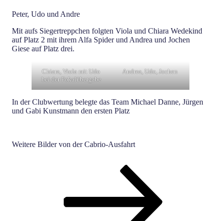
Peter, Udo und Andre
Mit aufs Siegertreppchen folgten Viola und Chiara Wedekind
auf Platz 2 mit ihrem Alfa Spider und Andrea und Jochen
Giese auf Platz drei.
Chiara, Viola mit Udo
Andrea, Udo, Jochen
bei der Pokalübergabe
In der Clubwertung belegte das Team Michael Danne, Jürgen
und Gabi Kunstmann den ersten Platz
Weitere Bilder von der Cabrio-Ausfahrt
Seitennummerierung
Seite
Seite
Seite
Nächste
Seite
der
Beiträge