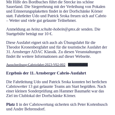
Mit Hilfe des Bordbuches führt die Strecke ins schöne
Sauerland. Die Siegerehrung mit der Verleihung von Pokalen
und Erinnerungsplaketten findet in der Dorfschänke Körner
statt. Fahrtleiter Udo und Patrick Sroka freuen sich auf Cabrio
– Wetter und viele gut gelaunte Teilnehmer.
Anmeldung an
heinz.schulte-hobein@gmx.de
senden. Die
Startgebühr beträgt nur 10 €.
Diese Ausfahrt eignet sich auch als Übungsfahrt für die
Theodor Kronenbergfahrt und für die touristische Ausfahrt der
31. Arnsberger ADAC Klassik. Zu diesen Veranstaltungen
findet ihr weitere Informationen auf dieser Webseite.
Ausschreibung-Cabriofahrt-2023-V02-002
Herunterladen
Ergebnis der 11. Arnsberger Cabrio-Ausfahrt
Die Fahrtleitung Udo und Patrick Sroka konnten bei herlichen
Cabriowetter 13 gut gelaunte Teams am Start begrüßen. Nach
einer kleinen Sonderprüfung am Hammer Baumarkt war das
Ziel im Clublokal der Dorfschänke Körner.
Platz 1
in der Cabriowertung sicherten sich Peter Kortenbusch
und Andre Behrensdorf.