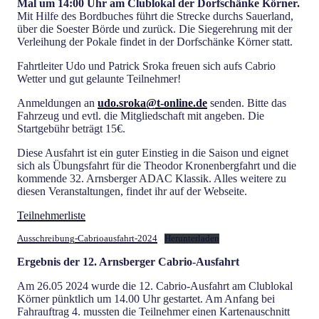
Mal um 14:00 Uhr am Clublokal der Dorfschänke Körner.
Mit Hilfe des Bordbuches führt die Strecke durchs Sauerland,
über die Soester Börde und zurück. Die Siegerehrung mit der
Verleihung der Pokale findet in der Dorfschänke Körner statt.
Fahrtleiter Udo und Patrick Sroka freuen sich aufs Cabrio
Wetter und gut gelaunte Teilnehmer!
Anmeldungen an
udo.sroka@t-online.de
senden. Bitte das
Fahrzeug und evtl. die Mitgliedschaft mit angeben. Die
Startgebühr beträgt 15€.
Diese Ausfahrt ist ein guter Einstieg in die Saison und eignet
sich als Übungsfahrt für die Theodor Kronenbergfahrt und die
kommende 32. Arnsberger ADAC Klassik. Alles weitere zu
diesen Veranstaltungen, findet ihr auf der Webseite.
Teilnehmerliste
Ausschreibung-Cabrioausfahrt-2024
Herunterladen
Ergebnis der 12. Arnsberger Cabrio-Ausfahrt
Am 26.05 2024 wurde die 12. Cabrio-Ausfahrt am Clublokal
Körner pünktlich um 14.00 Uhr gestartet. Am Anfang bei
Fahrauftrag 4. mussten die Teilnehmer einen Kartenauschnitt