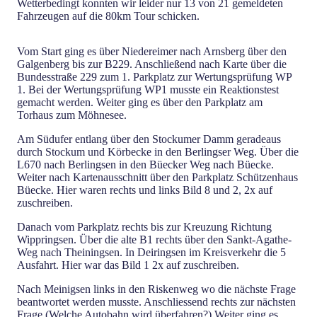
Wetterbedingt konnten wir leider nur 13 von 21 gemeldeten
Fahrzeugen auf die 80km Tour schicken.
Vom Start ging es über Niedereimer nach Arnsberg über den
Galgenberg bis zur B229. Anschließend nach Karte über die
Bundesstraße 229 zum 1. Parkplatz zur Wertungsprüfung WP
1. Bei der Wertungsprüfung WP1 musste ein Reaktionstest
gemacht werden. Weiter ging es über den Parkplatz am
Torhaus zum Möhnesee.
Am Südufer entlang über den Stockumer Damm geradeaus
durch Stockum und Körbecke in den Berlingser Weg. Über die
L670 nach Berlingsen in den Büecker Weg nach Büecke.
Weiter nach Kartenausschnitt über den Parkplatz Schützenhaus
Büecke. Hier waren rechts und links Bild 8 und 2, 2x auf
zuschreiben.
Danach vom Parkplatz rechts bis zur Kreuzung Richtung
Wippringsen. Über die alte B1 rechts über den Sankt-Agathe-
Weg nach Theiningsen. In Deiringsen im Kreisverkehr die 5
Ausfahrt. Hier war das Bild 1 2x auf zuschreiben.
Nach Meinigsen links in den Riskenweg wo die nächste Frage
beantwortet werden musste. Anschliessend rechts zur nächsten
Frage.(Welche Autobahn wird überfahren?) Weiter ging es