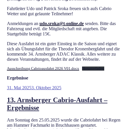
Fahrtleiter Udo und Patrick Sroka freuen sich aufs Cabrio
Wetter und gut gelaunte Teilnehmer!
Anmeldungen an
udo.sroka@t-online.de
senden. Bitte das
Fahrzeug und evtl. die Mitgliedschaft mit angeben. Die
Startgebühr beträgt 15€.
Diese Ausfahrt ist ein guter Einstieg in die Saison und eignet
sich als Übungsfahrt für die Theodor Kronenbergfahrt und die
kommende 34. Arnsberger ADAC Klassik. Alles weitere zu
diesen Veranstaltungen, findet ihr auf der Webseite.
Ausschreibung Cabrioausfahrt 2026 V01.docx
Herunterladen
Ergebnisse
Veröffentlicht
31. Mai 2025
3. Oktober 2025
am
13. Arnsberger Cabrio-Ausfahrt –
Ergebnisse
Am Sonntag den 25.05.2025 wurde die Cabriofahrt bei Regen
am Hammer Fachmarkt in Bruchhausen gestartet.