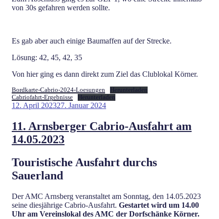
von 30s gefahren werden sollte.
Es gab aber auch einige Baumaffen auf der Strecke.
Lösung: 42, 45, 42, 35
Von hier ging es dann direkt zum Ziel das Clublokal Körner.
Bordkarte-Cabrio-2024-Loesungen
Herunterladen
Cabriofahrt-Ergebnisse
Herunterladen
Veröffentlicht
12. April 2023
27. Januar 2024
am
11. Arnsberger Cabrio-Ausfahrt am
14.05.2023
Touristische Ausfahrt durchs
Sauerland
Der AMC Arnsberg veranstaltet am Sonntag, den 14.05.2023
seine diesjährige Cabrio-Ausfahrt.
Gestartet wird um 14.00
Uhr am Vereinslokal des AMC der Dorfschänke Körner.