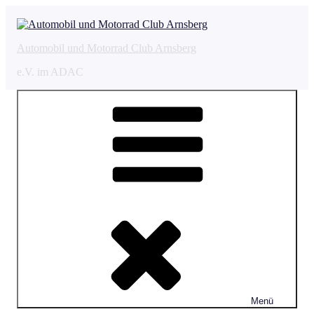
Zum
Inhalt
springen
Automobil und Motorrad Club Arnsberg
e.V. im ADAC
Menü