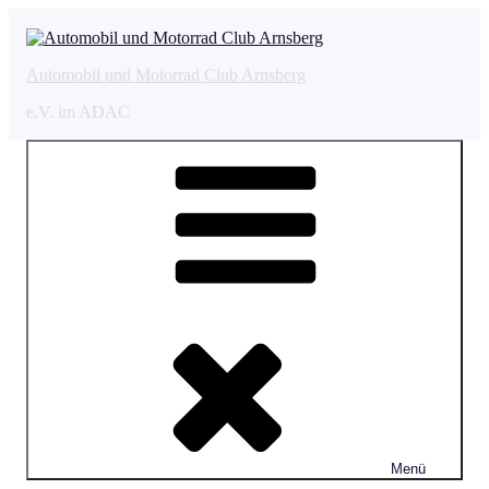
Zum
Inhalt
springen
Automobil und Motorrad Club Arnsberg
e.V. im ADAC
Menü