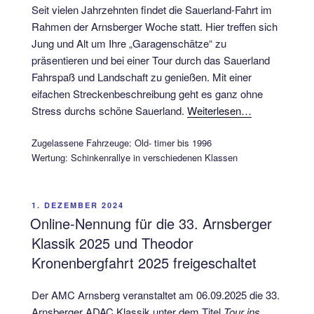
Seit vielen Jahrzehnten findet die Sauerland-Fahrt im
Rahmen der Arnsberger Woche statt. Hier treffen sich
Jung und Alt um Ihre „Garagenschätze“ zu
präsentieren und bei einer Tour durch das Sauerland
Fahrspaß und Landschaft zu genießen. Mit einer
eifachen Streckenbeschreibung geht es ganz ohne
Stress durchs schöne Sauerland.
Weiterlesen…
Zugelassene Fahrzeuge: Old- timer bis 1996
Wertung: Schinkenrallye in verschiedenen Klassen
VERÖFFENTLICHT
1. DEZEMBER 2024
AM
Online-Nennung für die 33. Arnsberger
Klassik 2025 und Theodor
Kronenbergfahrt 2025 freigeschaltet
Der AMC Arnsberg veranstaltet am 06.09.2025 die 33.
Arnsberger ADAC Klassik unter dem Titel
Tour ins