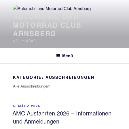
Zum
Inhalt
AUTOMOBIL UND
springen
MOTORRAD CLUB
ARNSBERG
e.V. im ADAC
Menü
KATEGORIE:
AUSSCHREIBUNGEN
Alle Ausschreibungem
VERÖFFENTLICHT
6. MÄRZ 2026
AM
AMC Ausfahrten 2026 – Informationen
und Anmeldungen