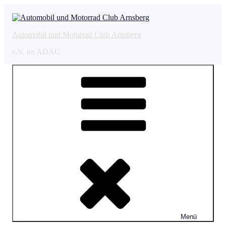
Zum
Inhalt
springen
Automobil und Motorrad Club Arnsberg
e.V. im ADAC
Menü